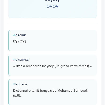
ⴱⵖⴱⵖ
RACINE
BƔ (ⴱⵖ)
EXEMPLE
« řkas d ameqqran ibeɣbeɣ (un grand verre rempli) »
SOURCE
Dictionnaire tarifit-français de Mohamed Serhoual.
(p.8).