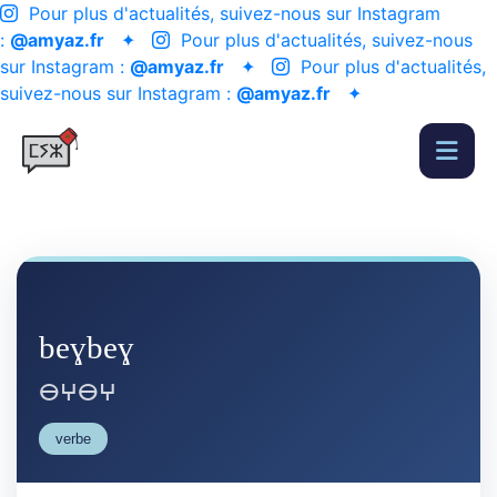
Pour plus d'actualités, suivez-nous sur Instagram
:
@amyaz.fr
✦
Pour plus d'actualités, suivez-nous
sur Instagram :
@amyaz.fr
✦
Pour plus d'actualités,
suivez-nous sur Instagram :
@amyaz.fr
✦
beɣbeɣ
ⴱⵖⴱⵖ
verbe