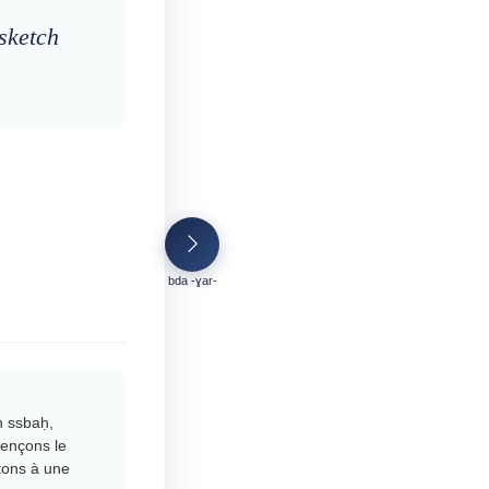
 sketch
bda -ɣar-
 ssbaḥ,
ençons le
rtons à une