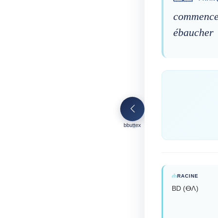
commencer
ébaucher
bbuṭṭex
RACINE
BD (ⴱⴷ)