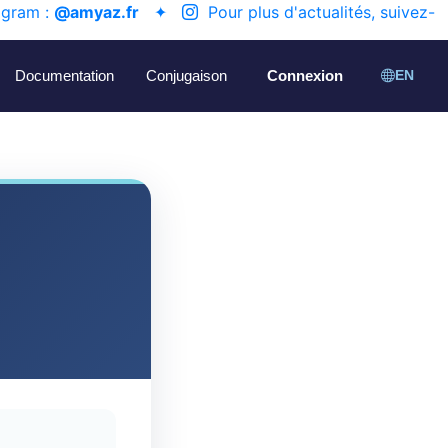
agram :
@amyaz.fr
✦
Pour plus d'actualités, suivez-
Documentation
Conjugaison
Connexion
EN