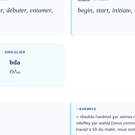
, débuter, entamer,
begin, start, initiate,
SINGULIER
bda
ⴱⴷⴰ
EXEMPLE
« nbedda řxedmet ɣar xemsa n
ntteffeɣ ɣar wahiḍ (nous comm
travail à 5h du matin, nous so