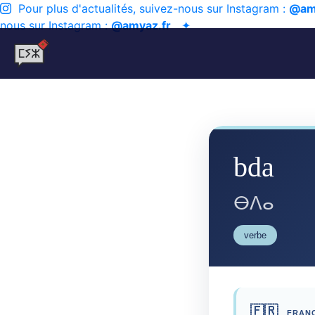
Pour plus d'actualités, suivez-nous sur Instagram :
@am
nous sur Instagram :
@amyaz.fr
✦
bda
ⴱⴷⴰ
verbe
🇫🇷
FRANÇ