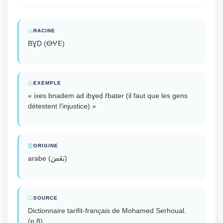
RACINE
BƔḌ (ⴱⵖⴹ)
EXEMPLE
« ixes bnadem ad ibɣeḍ řbaṭer (il faut que les gens
détestent l'injustice) »
ORIGINE
arabe (بَغَضَ)
SOURCE
Dictionnaire tarifit-français de Mohamed Serhoual.
(p.8).