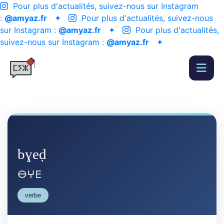
Pour plus d'actualités, suivez-nous sur Instagram
:
@amyaz.fr
✦
Pour plus d'actualités, suivez-nous
sur Instagram :
@amyaz.fr
✦
Pour plus d'actualités,
suivez-nous sur Instagram :
@amyaz.fr
✦
bɣeḍ
ⴱⵖⴹ
verbe