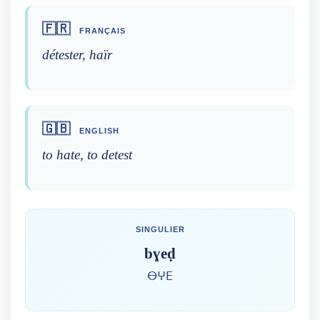
🇫🇷
FRANÇAIS
détester, haïr
🇬🇧
ENGLISH
to hate, to detest
SINGULIER
bɣeḍ
ⴱⵖⴹ