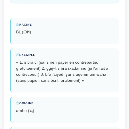
RACINE
BL (ⴱⵍ)
EXEMPLE
« 1. s břa ci (sans rien payer en contrepartie,
gratuitement) 2. ggiɣ-t s břa řxaḍar inu (je l'ai fait à
contrecoeur) 3. břa řciɣed, ɣar s uqemmum waha
(sans papier, sans écrit, oralement) »
ORIGINE
arabe (بلا)