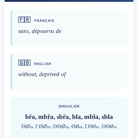
🇫🇷
FRANÇAIS
sans, dépourvu de
🇬🇧
ENGLISH
without, deprived of
SINGULIER
břa, mbřa, sbřa, bla, mbla, sbla
ⴱⵁⴰ, ⵎⴱⵁⴰ, ⵙⴱⵁⴰ, ⴱⵍⴰ, ⵎⴱⵍⴰ, ⵙⴱⵍⴰ