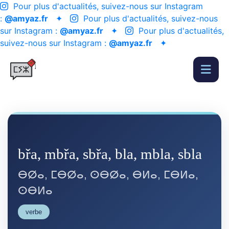
Pour plus d'actualités, suivez-nous sur Instagram
:
@amyaz.fr
✦
Pour plus d'actualités, suivez-nous
sur Instagram :
@amyaz.fr
✦
Pour plus d'actualités,
suivez-nous sur Instagram :
@amyaz.fr
✦
břa, mbřa, sbřa, bla, mbla, sbla
ⴱⵁⴰ, ⵎⴱⵁⴰ, ⵙⴱⵁⴰ, ⴱⵍⴰ, ⵎⴱⵍⴰ,
ⵙⴱⵍⴰ
verbe