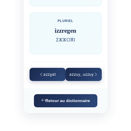
PLURIEL
izzregen
ⵉⵣⵣⵔⴳⵏ
azzɣat
azzuy, uzzuy
Retour au dictionnaire