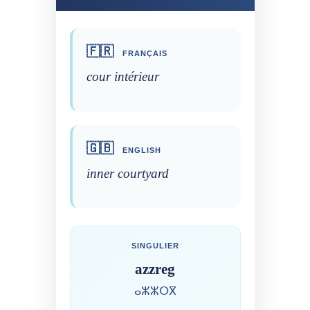
🇫🇷
FRANÇAIS
cour intérieur
🇬🇧
ENGLISH
inner courtyard
SINGULIER
azzreg
ⴰⵣⵣⵔⴳ