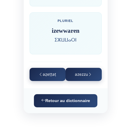
PLURIEL
izewwaren
ⵉⵣⵡⵡⴰⵔⵏ
aẓeṭṭaṭ
azezzu
Retour au dictionnaire