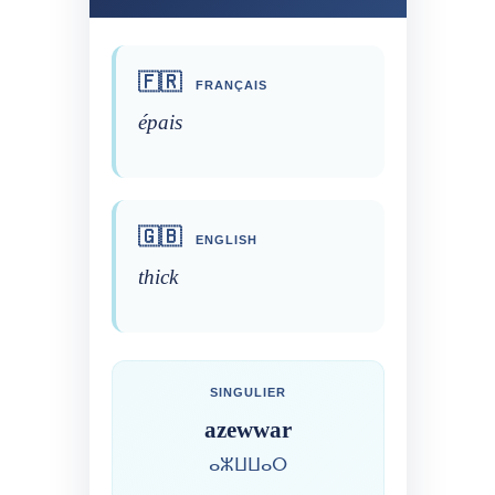
🇫🇷
FRANÇAIS
épais
🇬🇧
ENGLISH
thick
SINGULIER
azewwar
ⴰⵣⵡⵡⴰⵔ