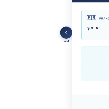
🇫🇷
FRANÇ
queue
azaf