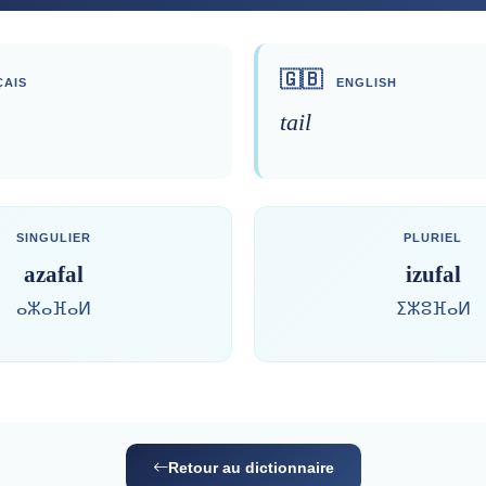
🇬🇧
AIS
ENGLISH
tail
SINGULIER
PLURIEL
azafal
izufal
ⴰⵣⴰⴼⴰⵍ
ⵉⵣⵓⴼⴰⵍ
Retour au dictionnaire