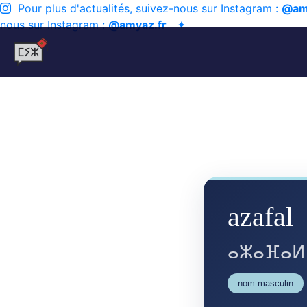
Pour plus d'actualités, suivez-nous sur Instagram :
@am
nous sur Instagram :
@amyaz.fr
✦
azafal
ⴰⵣⴰⴼⴰⵍ
nom masculin