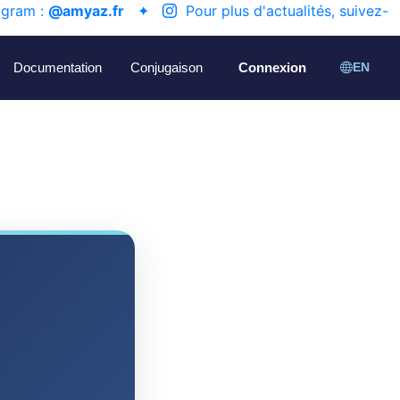
agram :
@amyaz.fr
✦
Pour plus d'actualités, suivez-
Documentation
Conjugaison
Connexion
EN