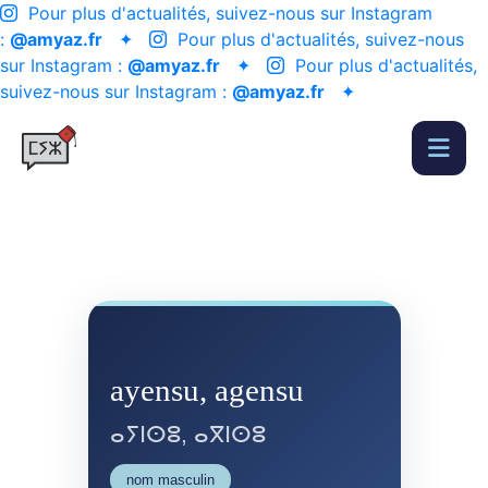
Pour plus d'actualités, suivez-nous sur Instagram
:
@amyaz.fr
✦
Pour plus d'actualités, suivez-nous
sur Instagram :
@amyaz.fr
✦
Pour plus d'actualités,
suivez-nous sur Instagram :
@amyaz.fr
✦
ayensu, agensu
ⴰⵢⵏⵙⵓ, ⴰⴳⵏⵙⵓ
nom masculin