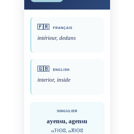
🇫🇷
FRANÇAIS
intérieur, dedans
🇬🇧
ENGLISH
interior, inside
SINGULIER
ayensu, agensu
ⴰⵢⵏⵙⵓ, ⴰⴳⵏⵙⵓ