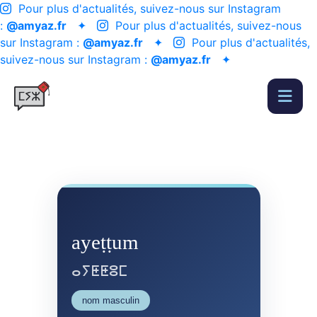
Pour plus d'actualités, suivez-nous sur Instagram
:
@amyaz.fr
✦
Pour plus d'actualités, suivez-nous
sur Instagram :
@amyaz.fr
✦
Pour plus d'actualités,
suivez-nous sur Instagram :
@amyaz.fr
✦
ayeṭṭum
ⴰⵢⵟⵟⵓⵎ
nom masculin