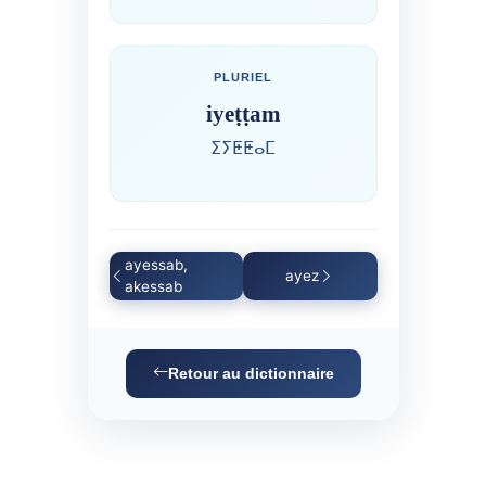
PLURIEL
iyeṭṭam
ⵉⵢⵟⵟⴰⵎ
ayessab,
ayez
akessab
Retour au dictionnaire