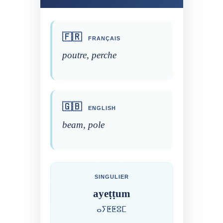
🇫🇷
FRANÇAIS
poutre, perche
🇬🇧
ENGLISH
beam, pole
SINGULIER
ayeṭṭum
ⴰⵢⵟⵟⵓⵎ