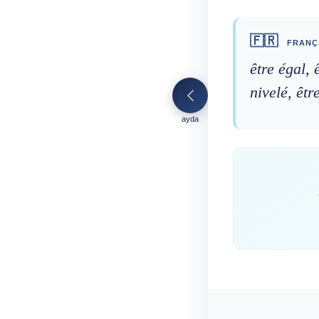
🇫🇷
FRANÇ
être égal, 
nivelé, êtr
ayda