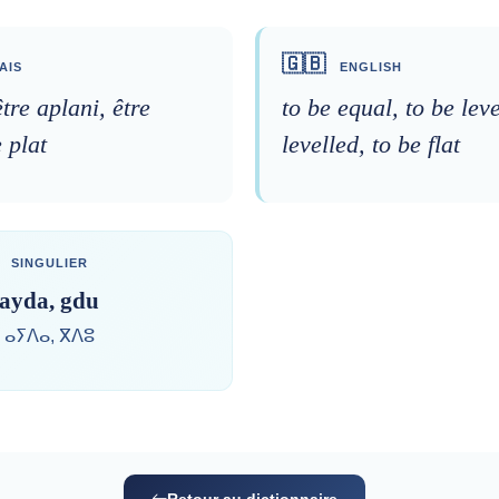
🇬🇧
AIS
ENGLISH
être aplani, être
to be equal, to be leve
e plat
levelled, to be flat
SINGULIER
ayda, gdu
ⴰⵢⴷⴰ, ⴳⴷⵓ
Retour au dictionnaire