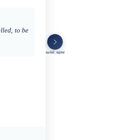
lled, to be
aydař, agdal