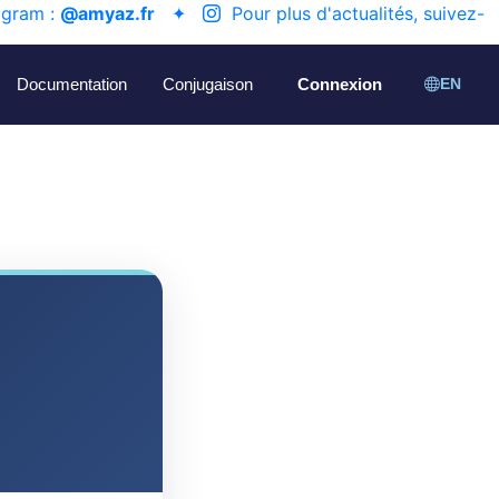
agram :
@amyaz.fr
✦
Pour plus d'actualités, suivez-
Documentation
Conjugaison
Connexion
EN