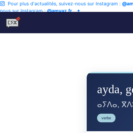
Pour plus d'actualités, suivez-nous sur Instagram :
@am
nous sur Instagram :
@amyaz.fr
✦
ayda, 
ⴰⵢⴷⴰ, ⴳⴷ
verbe