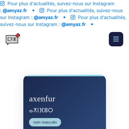
Pour plus d'actualités, suivez-nous sur Instagram
:
@amyaz.fr
✦
Pour plus d'actualités, suivez-nous
sur Instagram :
@amyaz.fr
✦
Pour plus d'actualités,
suivez-nous sur Instagram :
@amyaz.fr
✦
axenfur
ⴰⵅⵏⴼⵓⵔ
nom masculin