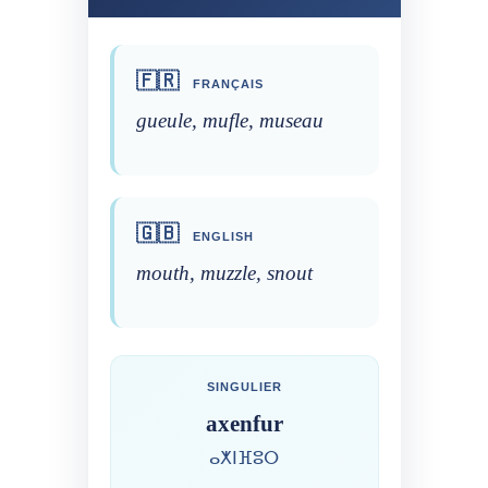
🇫🇷
FRANÇAIS
gueule, mufle, museau
🇬🇧
ENGLISH
mouth, muzzle, snout
SINGULIER
axenfur
ⴰⵅⵏⴼⵓⵔ