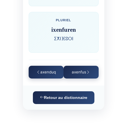
PLURIEL
ixenfuren
ⵉⵅⵏⴼⵓⵔⵏ
axenduq
axenfus
Retour au dictionnaire