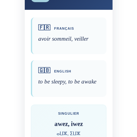
🇫🇷
FRANÇAIS
avoir sommeil, veiller
🇬🇧
ENGLISH
to be sleepy, to be awake
SINGULIER
awez, iwez
ⴰⵡⵣ, ⵉⵡⵣ