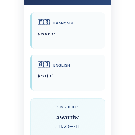
🇫🇷
FRANÇAIS
peureux
🇬🇧
ENGLISH
fearful
SINGULIER
awartiw
ⴰⵡⴰⵔⵜⵉⵡ