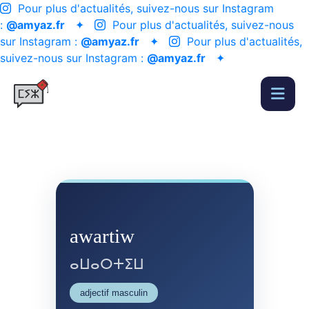
Pour plus d'actualités, suivez-nous sur Instagram
:
@amyaz.fr
✦
Pour plus d'actualités, suivez-nous
sur Instagram :
@amyaz.fr
✦
Pour plus d'actualités,
suivez-nous sur Instagram :
@amyaz.fr
✦
awartiw
ⴰⵡⴰⵔⵜⵉⵡ
adjectif masculin