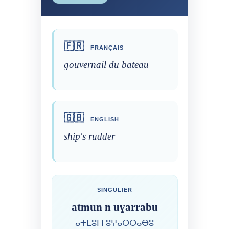
🇫🇷
FRANÇAIS
gouvernail du bateau
🇬🇧
ENGLISH
ship's rudder
SINGULIER
atmun n uɣarrabu
ⴰⵜⵎⵓⵏ ⵏ ⵓⵖⴰⵔⵔⴰⴱⵓ