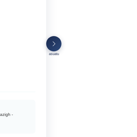
asuatu
azigh -