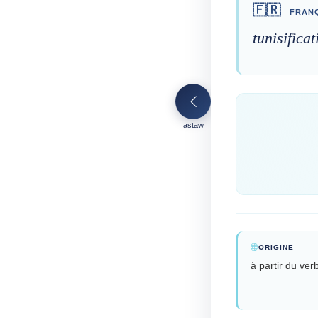
🇫🇷
FRANÇ
tunisificat
astaw
ORIGINE
à partir du verb