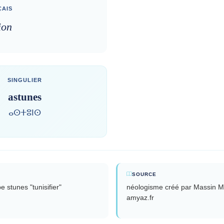
AIS
ion
SINGULIER
astunes
ⴰⵙⵜⵓⵏⵙ
SOURCE
e stunes "tunisifier"
néologisme créé par Massin M
amyaz.fr