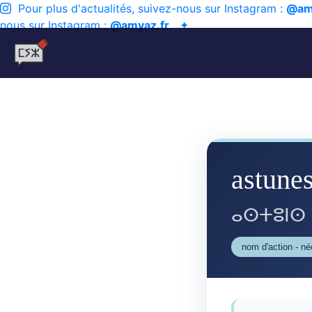
Pour plus d'actualités, suivez-nous sur Instagram :
@am
nous sur Instagram :
@amyaz.fr
✦
astune
ⴰⵙⵜⵓⵏⵙ
nom d'action - n