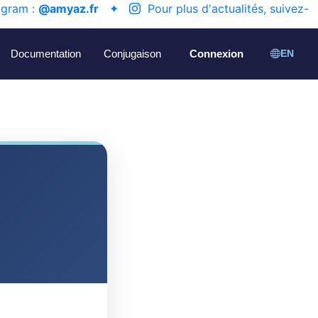
agram :
@amyaz.fr
✦
Pour plus d'actualités, suivez-
Documentation
Conjugaison
Connexion
EN