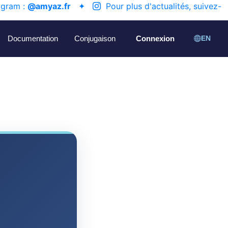
agram :
@amyaz.fr
✦
Pour plus d'actualités, suivez-
Documentation
Conjugaison
Connexion
EN