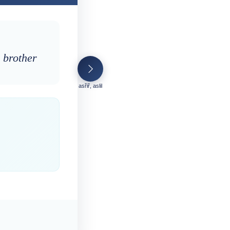
s brother
asřiř, aslil