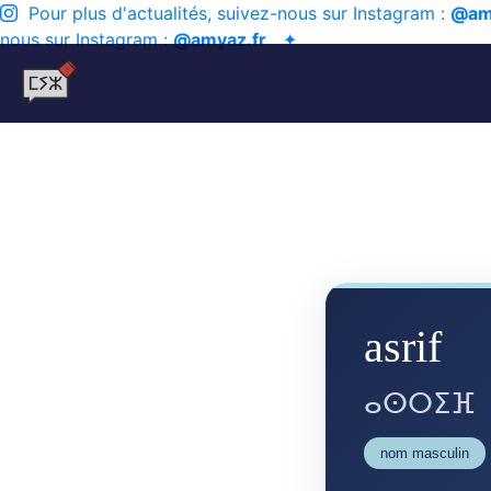
Pour plus d'actualités, suivez-nous sur Instagram :
@am
nous sur Instagram :
@amyaz.fr
✦
asrif
ⴰⵙⵔⵉⴼ
nom masculin