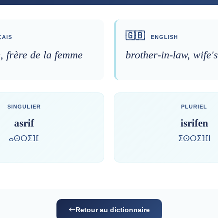
🇬🇧
AIS
ENGLISH
, frère de la femme
brother-in-law, wife'
SINGULIER
PLURIEL
asrif
isrifen
ⴰⵙⵔⵉⴼ
ⵉⵙⵔⵉⴼⵏ
Retour au dictionnaire