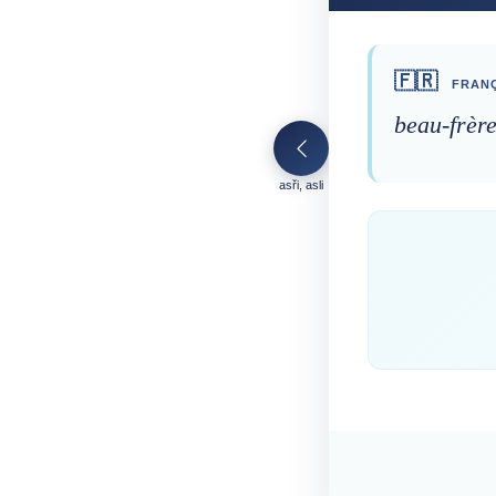
🇫🇷
FRANÇ
beau-frère
asři, asli