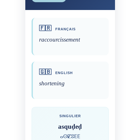
🇫🇷
FRANÇAIS
raccourcissement
🇬🇧
ENGLISH
shortening
SINGULIER
asquḍeḍ
ⴰⵙⵇⵓⴹⴹ