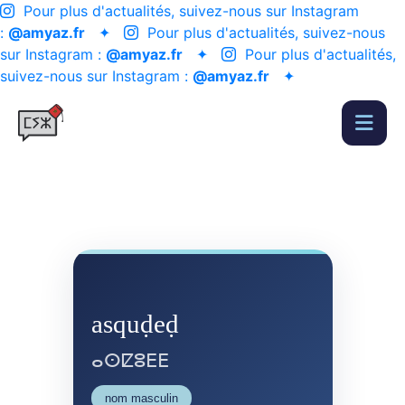
Pour plus d'actualités, suivez-nous sur Instagram
:
@amyaz.fr
✦
Pour plus d'actualités, suivez-nous
sur Instagram :
@amyaz.fr
✦
Pour plus d'actualités,
suivez-nous sur Instagram :
@amyaz.fr
✦
asquḍeḍ
ⴰⵙⵇⵓⴹⴹ
nom masculin