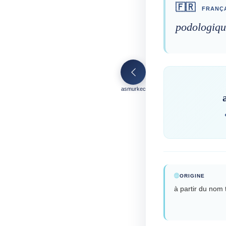
🇫🇷
FRANÇA
podologiqu
asmurkec
ORIGINE
à partir du nom 