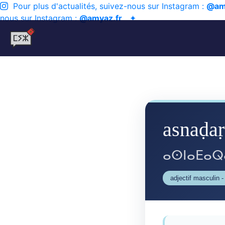
Pour plus d'actualités, suivez-nous sur Instagram :
@am
nous sur Instagram :
@amyaz.fr
✦
asnaḍa
ⴰⵙⵏⴰⴹⴰⵕ
adjectif masculin 