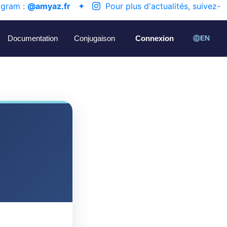
agram :
@amyaz.fr
✦
Pour plus d'actualités, suivez-
Documentation
Conjugaison
Connexion
EN