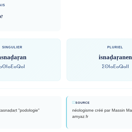
IS
e
SINGULIER
PLURIEL
asnaḍaṛan
isnaḍaṛanen
ⴰⵙⵏⴰⴹⴰⵕⴰⵏ
ⵉⵙⵏⴰⴹⴰⵕⴰⵏⵏ
SOURCE
tasnaḍaṛt "podologie"
néologisme créé par Massin Ma
amyaz.fr