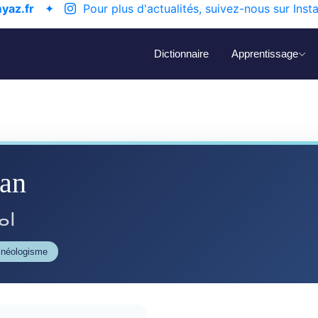
yaz.fr
✦
Pour plus d'actualités, suivez-nous sur Inst
Dictionnaire
Apprentissage
ṛan
ⴰⵏ
- néologisme