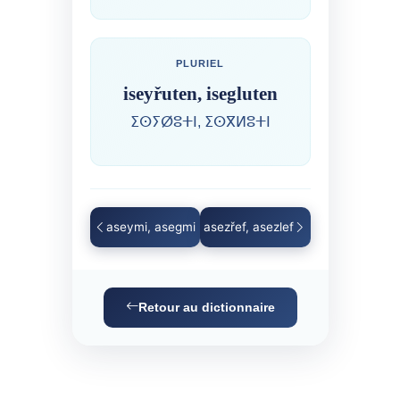
PLURIEL
iseyřuten, isegluten
ⵉⵙⵢⵁⵓⵜⵏ, ⵉⵙⴳⵍⵓⵜⵏ
aseymi, asegmi
asezřef, asezlef
Retour au dictionnaire