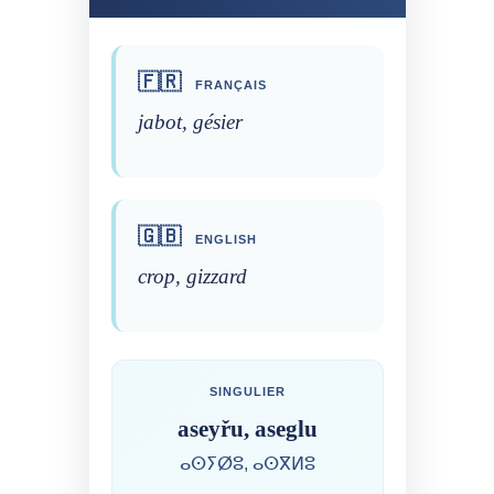
🇫🇷
FRANÇAIS
jabot, gésier
🇬🇧
ENGLISH
crop, gizzard
SINGULIER
aseyřu, aseglu
ⴰⵙⵢⵁⵓ, ⴰⵙⴳⵍⵓ