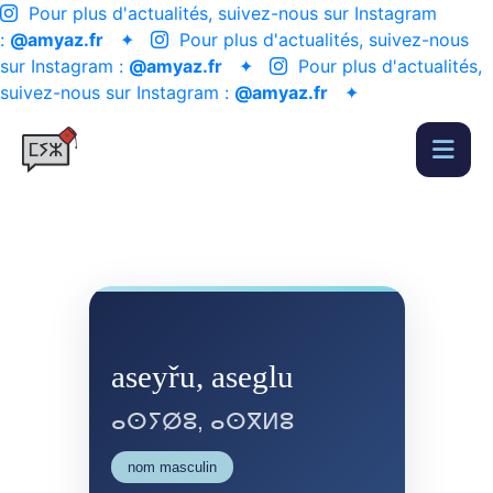
Pour plus d'actualités, suivez-nous sur Instagram
:
@amyaz.fr
✦
Pour plus d'actualités, suivez-nous
sur Instagram :
@amyaz.fr
✦
Pour plus d'actualités,
suivez-nous sur Instagram :
@amyaz.fr
✦
aseyřu, aseglu
ⴰⵙⵢⵁⵓ, ⴰⵙⴳⵍⵓ
nom masculin