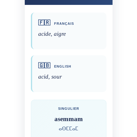
🇫🇷
FRANÇAIS
acide, aigre
🇬🇧
ENGLISH
acid, sour
SINGULIER
asemmam
ⴰⵙⵎⵎⴰⵎ