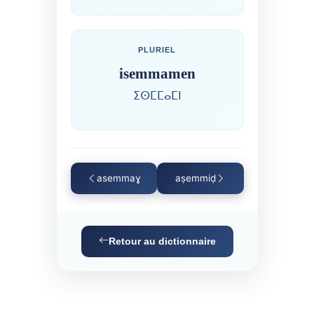
PLURIEL
isemmamen
ⵉⵙⵎⵎⴰⵎⵏ
asemmaɣ
aṣemmiḍ
Retour au dictionnaire