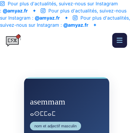
Pour plus d'actualités, suivez-nous sur Instagram
:
@amyaz.fr
✦
Pour plus d'actualités, suivez-nous
sur Instagram :
@amyaz.fr
✦
Pour plus d'actualités,
suivez-nous sur Instagram :
@amyaz.fr
✦
asemmam
ⴰⵙⵎⵎⴰⵎ
nom et adjectif masculin