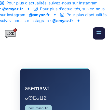
Pour plus d'actualités, suivez-nous sur Instagram
:
@amyaz.fr
✦
Pour plus d'actualités, suivez-nous
sur Instagram :
@amyaz.fr
✦
Pour plus d'actualités,
suivez-nous sur Instagram :
@amyaz.fr
✦
asemawi
ⴰⵙⵎⴰⵡⵉ
nom masculin