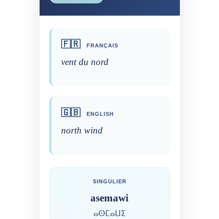
🇫🇷
FRANÇAIS
vent du nord
🇬🇧
ENGLISH
north wind
SINGULIER
asemawi
ⴰⵙⵎⴰⵡⵉ