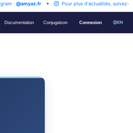
agram :
@amyaz.fr
✦
Pour plus d'actualités, suivez-
Documentation
Conjugaison
Connexion
EN