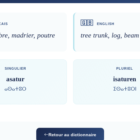
🇬🇧
AIS
ENGLISH
bre, madrier, poutre
tree trunk, log, beam
SINGULIER
PLURIEL
asatur
isaturen
ⴰⵙⴰⵜⵓⵔ
ⵉⵙⴰⵜⵓⵔⵏ
Retour au dictionnaire