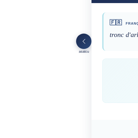
🇫🇷
FRANÇ
tronc d'ar
asatcu