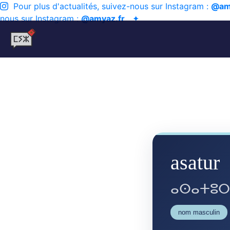
Pour plus d'actualités, suivez-nous sur Instagram :
@am
nous sur Instagram :
@amyaz.fr
✦
asatur
ⴰⵙⴰⵜⵓⵔ
nom masculin