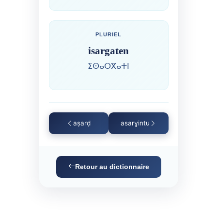
PLURIEL
isargaten
ⵉⵙⴰⵔⴳⴰⵜⵏ
aṣarḍ
asarɣintu
Retour au dictionnaire