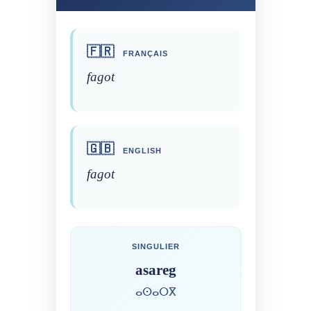
🇫🇷
FRANÇAIS
fagot
🇬🇧
ENGLISH
fagot
SINGULIER
asareg
ⴰⵙⴰⵔⴳ