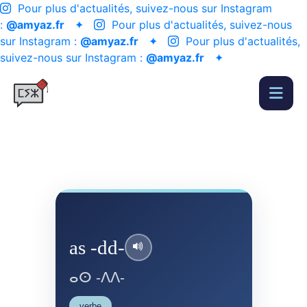
Pour plus d'actualités, suivez-nous sur Instagram
:
@amyaz.fr
✦
Pour plus d'actualités, suivez-nous
sur Instagram :
@amyaz.fr
✦
Pour plus d'actualités,
suivez-nous sur Instagram :
@amyaz.fr
✦
as -dd-
ⴰⵙ -ⴷⴷ-
verbe