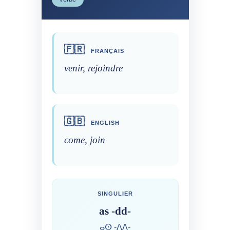
🇫🇷
FRANÇAIS
venir, rejoindre
🇬🇧
ENGLISH
come, join
SINGULIER
as -dd-
ⴰⵙ -ⴷⴷ-