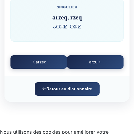
SINGULIER
arzeq, rzeq
ⴰⵔⵣⵇ, ⵔⵣⵇ
arzeq
arzu
Retour au dictionnaire
Nous utilisons des cookies pour améliorer votre