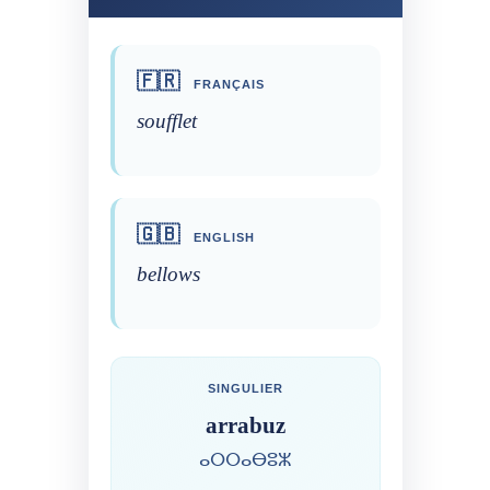
🇫🇷
FRANÇAIS
soufflet
🇬🇧
ENGLISH
bellows
SINGULIER
arrabuz
ⴰⵔⵔⴰⴱⵓⵣ