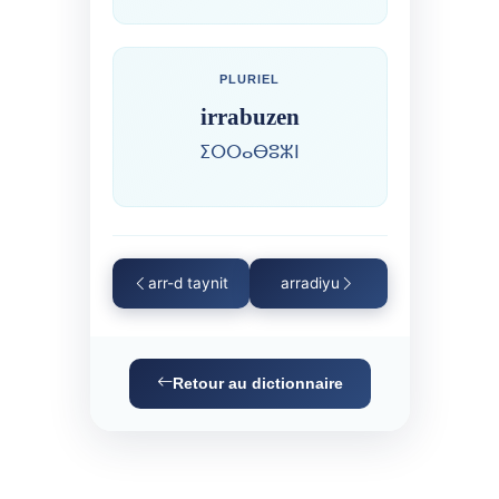
PLURIEL
irrabuzen
ⵉⵔⵔⴰⴱⵓⵣⵏ
arr-d taynit
arradiyu
Retour au dictionnaire