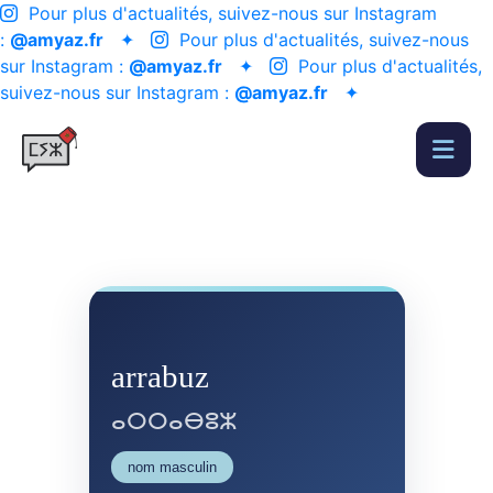
Pour plus d'actualités, suivez-nous sur Instagram
:
@amyaz.fr
✦
Pour plus d'actualités, suivez-nous
sur Instagram :
@amyaz.fr
✦
Pour plus d'actualités,
suivez-nous sur Instagram :
@amyaz.fr
✦
arrabuz
ⴰⵔⵔⴰⴱⵓⵣ
nom masculin