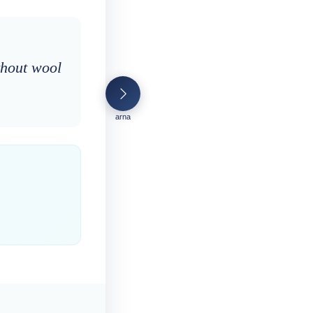
thout wool
arna