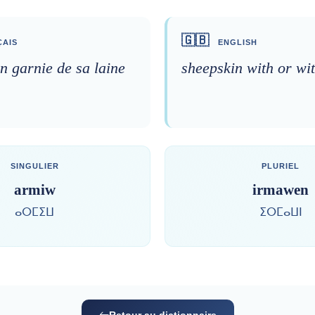
🇬🇧
AIS
ENGLISH
n garnie de sa laine
sheepskin with or wi
SINGULIER
PLURIEL
armiw
irmawen
ⴰⵔⵎⵉⵡ
ⵉⵔⵎⴰⵡⵏ
Retour au dictionnaire