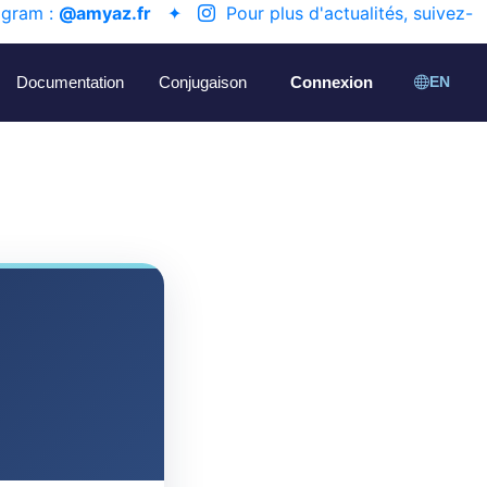
agram :
@amyaz.fr
✦
Pour plus d'actualités, suivez-
Documentation
Conjugaison
Connexion
EN