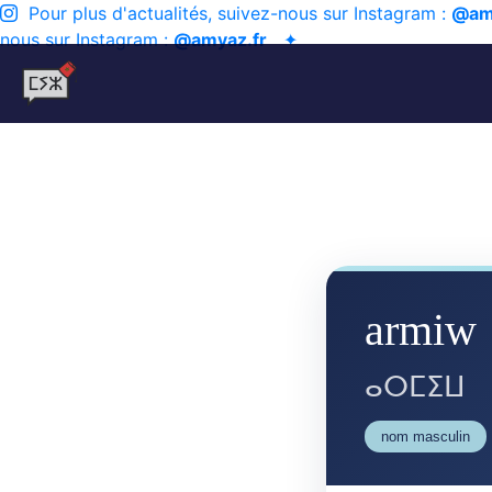
Pour plus d'actualités, suivez-nous sur Instagram :
@am
nous sur Instagram :
@amyaz.fr
✦
armiw
ⴰⵔⵎⵉⵡ
nom masculin