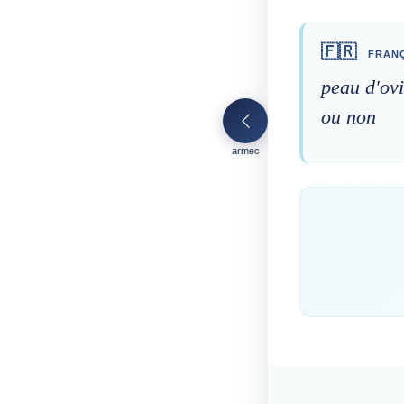
🇫🇷
FRANÇ
peau d'ovi
ou non
armec