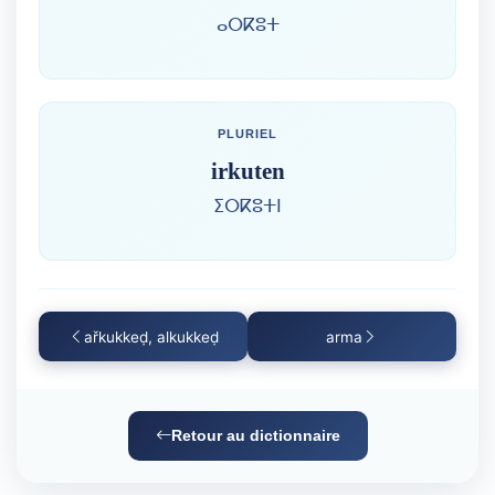
ⴰⵔⴽⵓⵜ
PLURIEL
irkuten
ⵉⵔⴽⵓⵜⵏ
ařkukkeḍ, alkukkeḍ
arma
Retour au dictionnaire