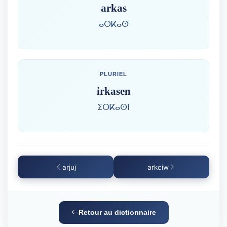
arkas
ⴰⵔⴽⴰⵙ
PLURIEL
irkasen
ⵉⵔⴽⴰⵙⵏ
arjuj
arkciw
Retour au dictionnaire