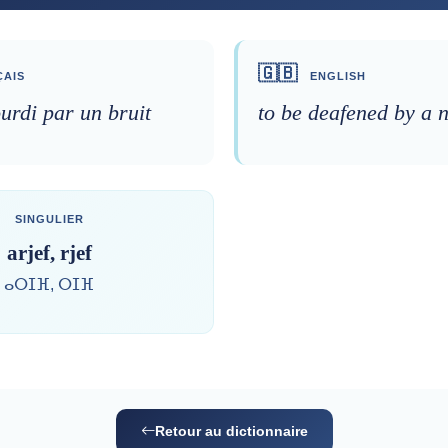
🇬🇧
AIS
ENGLISH
urdi par un bruit
to be deafened by a 
SINGULIER
arjef, rjef
ⴰⵔⵊⴼ, ⵔⵊⴼ
Retour au dictionnaire