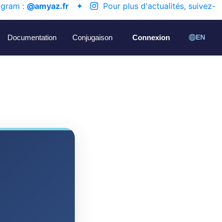
agram :
@amyaz.fr
✦
Pour plus d'actualités, suivez-
Documentation
Conjugaison
Connexion
EN