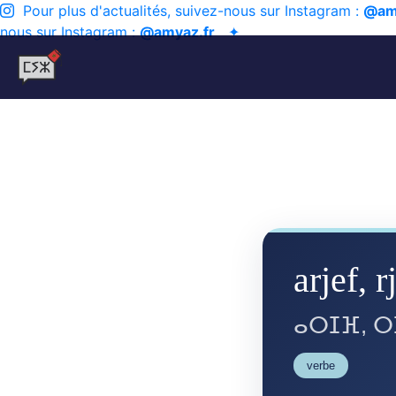
Pour plus d'actualités, suivez-nous sur Instagram :
@am
nous sur Instagram :
@amyaz.fr
✦
arjef, r
ⴰⵔⵊⴼ, ⵔ
verbe