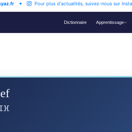
yaz.fr
✦
Pour plus d'actualités, suivez-nous sur Inst
Dictionnaire
Apprentissage
jef
ⵊⴼ