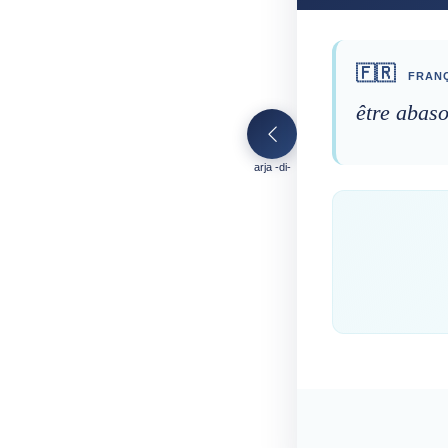
🇫🇷
FRANÇ
être abaso
arja -di-