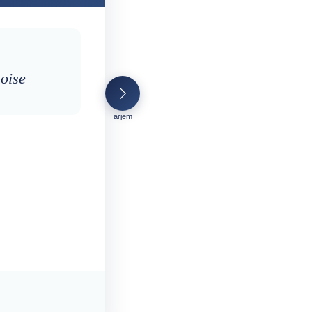
noise
arjem