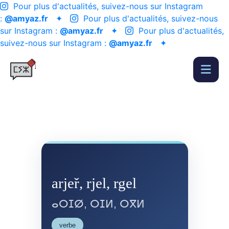
Pour plus d'actualités, suivez-nous sur Instagram
:
@amyaz.fr
✦
Pour plus d'actualités, suivez-nous
sur Instagram :
@amyaz.fr
✦
Pour plus d'actualités,
suivez-nous sur Instagram :
@amyaz.fr
✦
arjeř, rjel, rgel
ⴰⵔⵊⵁ, ⵔⵊⵍ, ⵔⴳⵍ
verbe