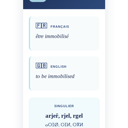
🇫🇷
FRANÇAIS
être immobilisé
🇬🇧
ENGLISH
to be immobilised
SINGULIER
arjeř, rjel, rgel
ⴰⵔⵊⵁ, ⵔⵊⵍ, ⵔⴳⵍ