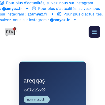
Pour plus d'actualités, suivez-nous sur Instagram
:
@amyaz.fr
✦
Pour plus d'actualités, suivez-nous
sur Instagram :
@amyaz.fr
✦
Pour plus d'actualités,
suivez-nous sur Instagram :
@amyaz.fr
✦
areqqaṣ
ⴰⵔⵇⵇⴰⵚ
nom masculin