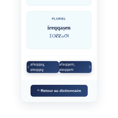
PLURIEL
ireqqaṣen
ⵉⵔⵇⵇⴰⵚⵏ
ařeqqaɣ,
ařeqqem,
aleqqaɣ
aleqqem
Retour au dictionnaire