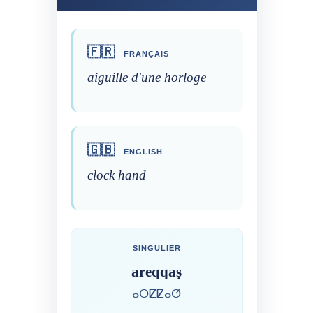
🇫🇷
FRANÇAIS
aiguille d'une horloge
🇬🇧
ENGLISH
clock hand
SINGULIER
areqqaṣ
ⴰⵔⵇⵇⴰⵚ