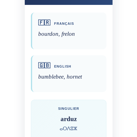
🇫🇷
FRANÇAIS
bourdon, frelon
🇬🇧
ENGLISH
bumblebee, hornet
SINGULIER
arduz
ⴰⵔⴷⵓⵣ