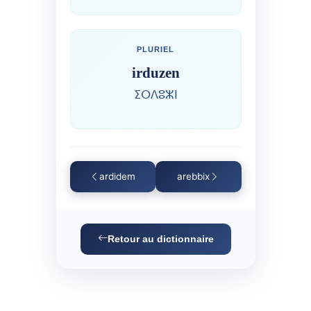
PLURIEL
irduzen
ⵉⵔⴷⵓⵣⵏ
ardidem
arebbix
Retour au dictionnaire