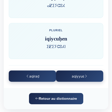
ⴰⵇⵉⵢⵛⵓⵃ
PLURIEL
iqiycuḥen
ⵉⵇⵉⵢⵛⵓⵃⵏ
aqiraḍ
aqiyyuɛ
Retour au dictionnaire