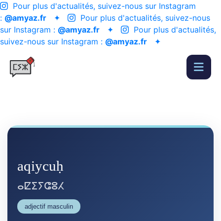
Pour plus d'actualités, suivez-nous sur Instagram
:
@amyaz.fr
✦
Pour plus d'actualités, suivez-nous
sur Instagram :
@amyaz.fr
✦
Pour plus d'actualités,
suivez-nous sur Instagram :
@amyaz.fr
✦
aqiycuḥ
ⴰⵇⵉⵢⵛⵓⵃ
adjectif masculin