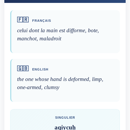
🇫🇷
FRANÇAIS
celui dont la main est difforme, bote,
manchot, maladroit
🇬🇧
ENGLISH
the one whose hand is deformed, limp,
one-armed, clumsy
SINGULIER
aqiycuḥ