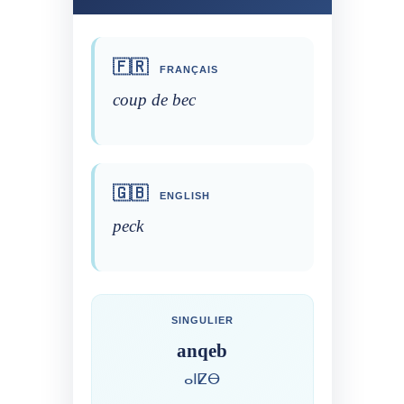
🇫🇷
FRANÇAIS
coup de bec
🇬🇧
ENGLISH
peck
SINGULIER
anqeb
ⴰⵏⵇⴱ