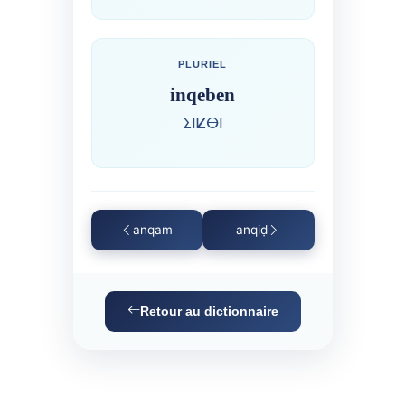
PLURIEL
inqeben
ⵉⵏⵇⴱⵏ
anqam
anqiḍ
Retour au dictionnaire