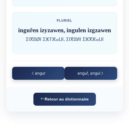
PLURIEL
inguřen izyzawen, ingulen izgzawen
ⵉⵏⴳⵓⵁⵏ ⵉⵣⵢⵣⴰⵡⵏ, ⵉⵏⴳⵓⵍⵏ ⵉⵣⴳⵣⴰⵡⵏ
angur
anguř, angul
Retour au dictionnaire