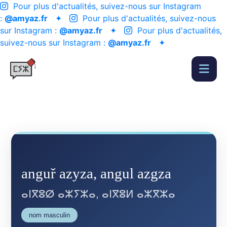
Pour plus d'actualités, suivez-nous sur Instagram
:
@amyaz.fr
✦
Pour plus d'actualités, suivez-nous
sur Instagram :
@amyaz.fr
✦
Pour plus d'actualités,
suivez-nous sur Instagram :
@amyaz.fr
✦
anguř azyza, angul azgza
ⴰⵏⴳⵓⵁ ⴰⵣⵢⵣⴰ, ⴰⵏⴳⵓⵍ ⴰⵣⴳⵣⴰ
nom masculin