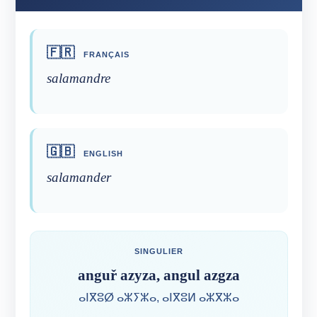
🇫🇷
FRANÇAIS
salamandre
🇬🇧
ENGLISH
salamander
SINGULIER
anguř azyza, angul azgza
ⴰⵏⴳⵓⵁ ⴰⵣⵢⵣⴰ, ⴰⵏⴳⵓⵍ ⴰⵣⴳⵣⴰ