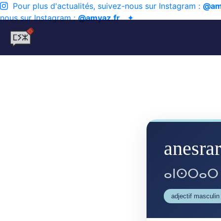
Pour plus d'actualités, suivez-nous sur Instagram :
@am
nous sur Instagram :
@amyaz.fr
✦
anesrar
ⴰⵏⵙⵔⴰⵔ
adjectif masculin