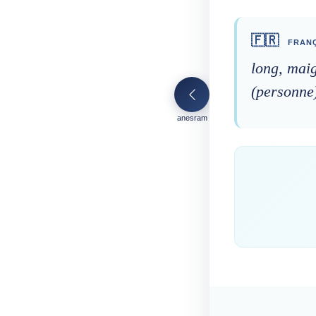
🇫🇷
FRANÇ
long, mai
(personne
anesram