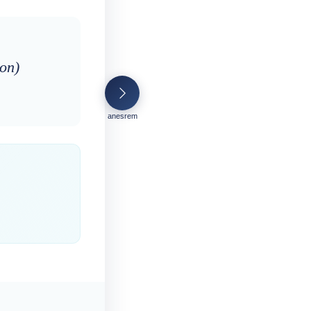
son)
anesrem