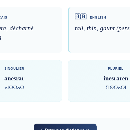
🇬🇧
AIS
ENGLISH
gre, décharné
tall, thin, gaunt (per
)
SINGULIER
PLURIEL
anesrar
inesraren
ⴰⵏⵙⵔⴰⵔ
ⵉⵏⵙⵔⴰⵔⵏ
Retour au dictionnaire