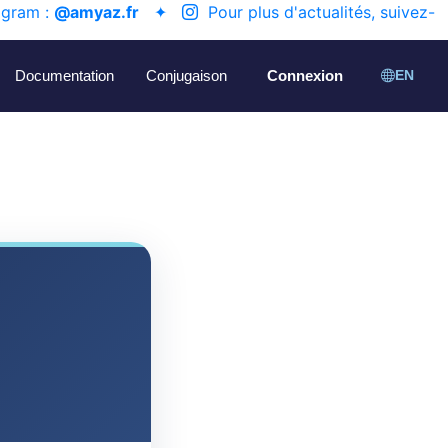
agram :
@amyaz.fr
✦
Pour plus d'actualités, suivez-
Documentation
Conjugaison
Connexion
EN