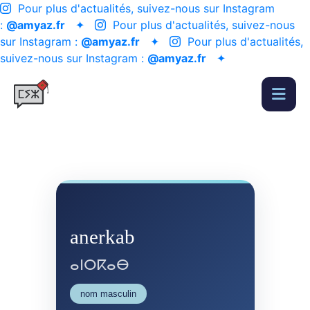
Pour plus d'actualités, suivez-nous sur Instagram
:
@amyaz.fr
✦
Pour plus d'actualités, suivez-nous
sur Instagram :
@amyaz.fr
✦
Pour plus d'actualités,
suivez-nous sur Instagram :
@amyaz.fr
✦
anerkab
ⴰⵏⵔⴽⴰⴱ
nom masculin