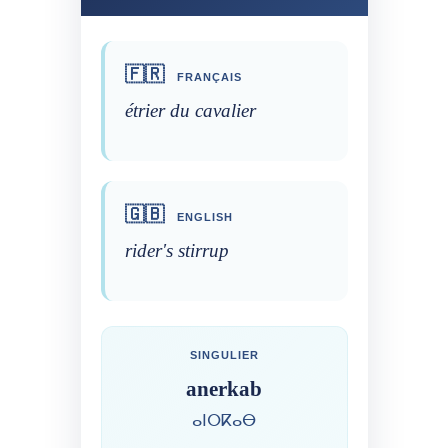
🇫🇷
FRANÇAIS
étrier du cavalier
🇬🇧
ENGLISH
rider's stirrup
SINGULIER
anerkab
ⴰⵏⵔⴽⴰⴱ