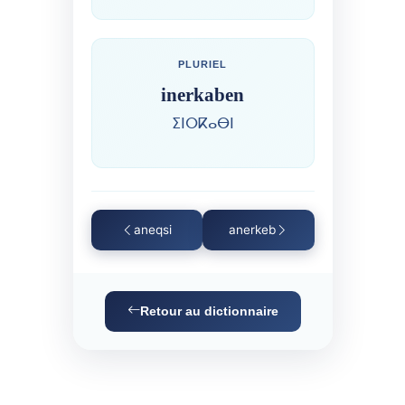
PLURIEL
inerkaben
ⵉⵏⵔⴽⴰⴱⵏ
aneqsi
anerkeb
Retour au dictionnaire