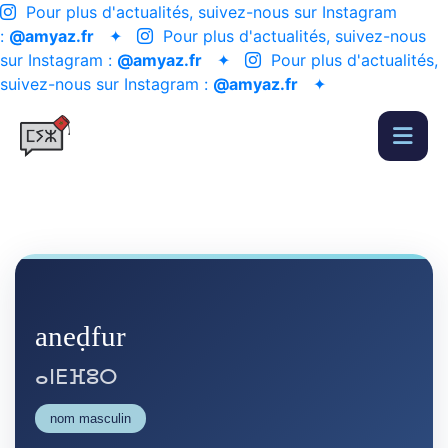
Pour plus d'actualités, suivez-nous sur Instagram
:
@amyaz.fr
✦
Pour plus d'actualités, suivez-nous
sur Instagram :
@amyaz.fr
✦
Pour plus d'actualités,
suivez-nous sur Instagram :
@amyaz.fr
✦
aneḍfur
ⴰⵏⴹⴼⵓⵔ
nom masculin