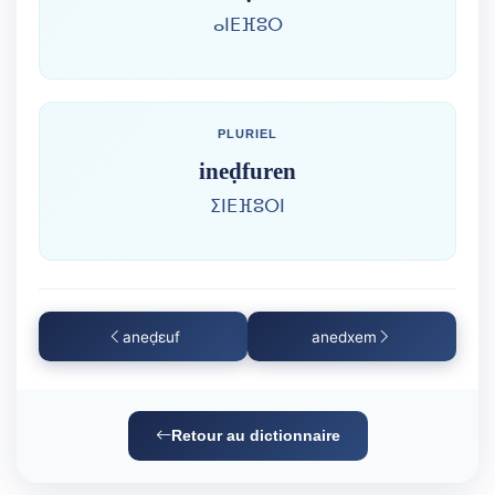
ⴰⵏⴹⴼⵓⵔ
PLURIEL
ineḍfuren
ⵉⵏⴹⴼⵓⵔⵏ
aneḍɛuf
anedxem
Retour au dictionnaire