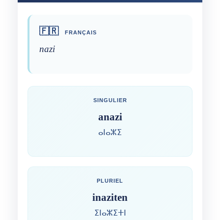
🇫🇷
FRANÇAIS
nazi
SINGULIER
anazi
ⴰⵏⴰⵣⵉ
PLURIEL
inaziten
ⵉⵏⴰⵣⵉⵜⵏ