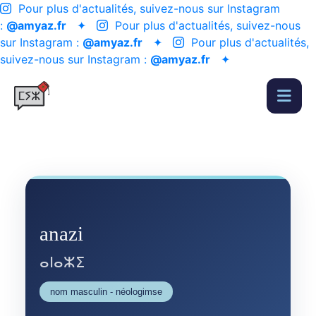
Pour plus d'actualités, suivez-nous sur Instagram
:
@amyaz.fr
✦
Pour plus d'actualités, suivez-nous
sur Instagram :
@amyaz.fr
✦
Pour plus d'actualités,
suivez-nous sur Instagram :
@amyaz.fr
✦
anazi
ⴰⵏⴰⵣⵉ
nom masculin - néologimse