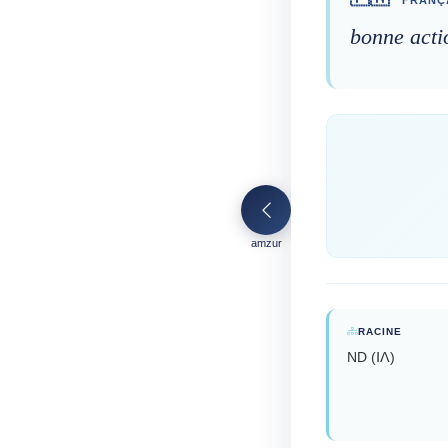
bonne actio
amzur
RACINE
ND (ⵏⴷ)