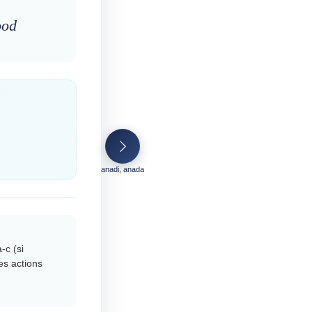
ood
anadi, anada
-c (si
es actions