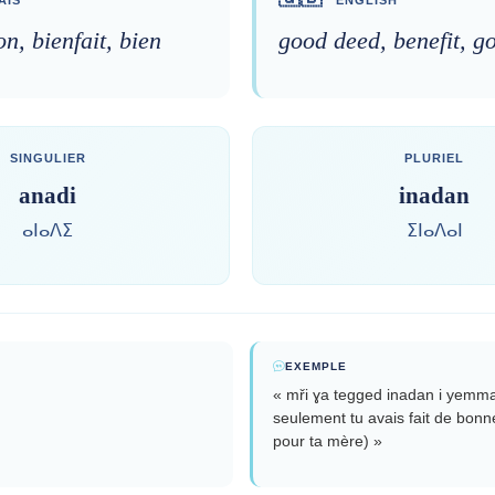
n, bienfait, bien
good deed, benefit, g
SINGULIER
PLURIEL
anadi
inadan
ⴰⵏⴰⴷⵉ
ⵉⵏⴰⴷⴰⵏ
EXEMPLE
« mři ɣa tegged inadan i yemma
seulement tu avais fait de bonn
pour ta mère) »