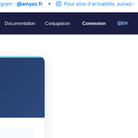
agram :
@amyaz.fr
✦
Pour plus d'actualités, suivez-
Documentation
Conjugaison
Connexion
EN