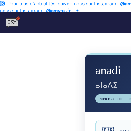
Pour plus d'actualités, suivez-nous sur Instagram :
@am
nous sur Instagram :
@amyaz.fr
✦
anadi
ⴰⵏⴰⴷⵉ
nom masculin | s'e
🇫🇷
FRANÇ