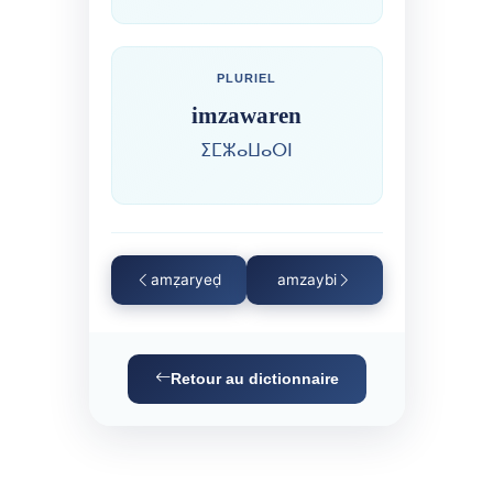
PLURIEL
imzawaren
ⵉⵎⵣⴰⵡⴰⵔⵏ
amẓaryeḍ
amzaybi
Retour au dictionnaire