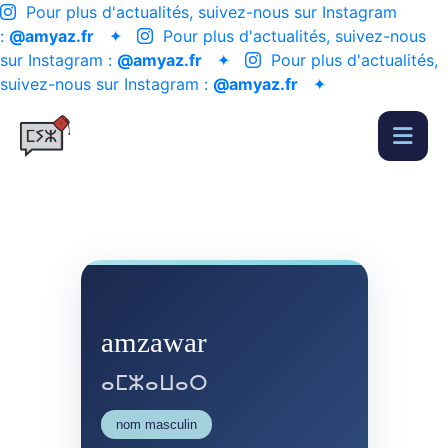
Pour plus d'actualités, suivez-nous sur Instagram
:
@amyaz.fr
✦
Pour plus d'actualités, suivez-nous
sur Instagram :
@amyaz.fr
✦
Pour plus d'actualités,
suivez-nous sur Instagram :
@amyaz.fr
✦
amzawar
ⴰⵎⵣⴰⵡⴰⵔ
nom masculin