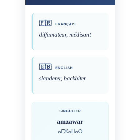
🇫🇷
FRANÇAIS
diffamateur, médisant
🇬🇧
ENGLISH
slanderer, backbiter
SINGULIER
amzawar
ⴰⵎⵣⴰⵡⴰⵔ