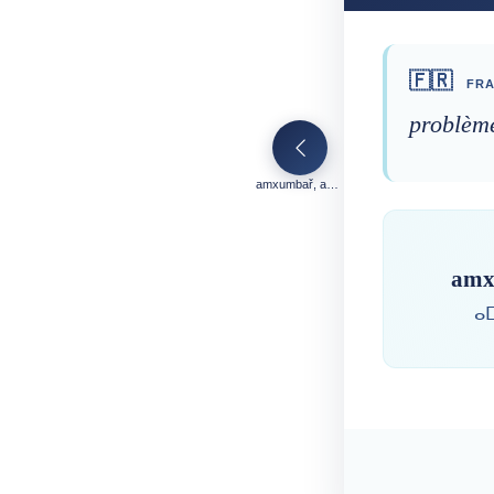
🇫🇷
FRA
problème
amxumbař, amxumbal
amx
ⴰ