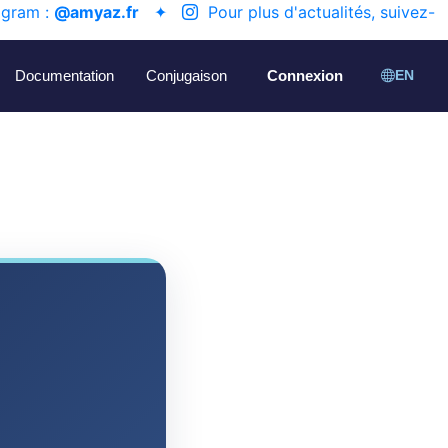
agram :
@amyaz.fr
✦
Pour plus d'actualités, suivez-
Documentation
Conjugaison
Connexion
EN