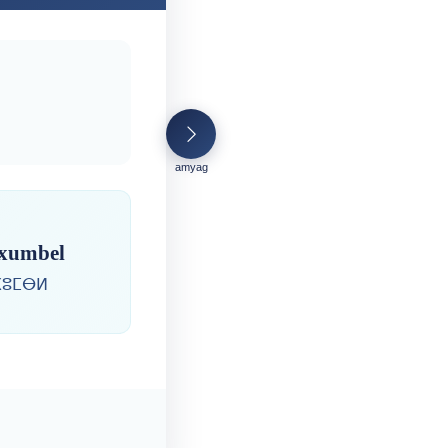
amyag
xumbel
ⵅⵓⵎⴱⵍ