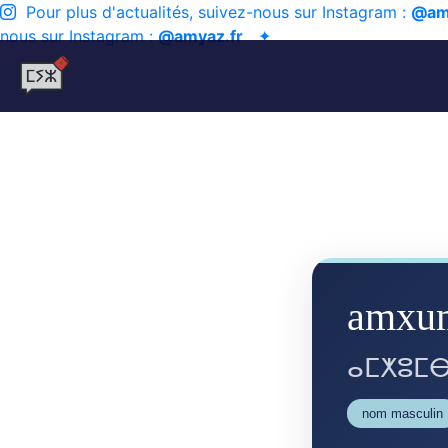
Pour plus d'actualités, suivez-nous sur Instagram :
@am
nous sur Instagram :
@amyaz.fr
✦
amxum
ⴰⵎⵅⵓⵎⴱ
nom masculin