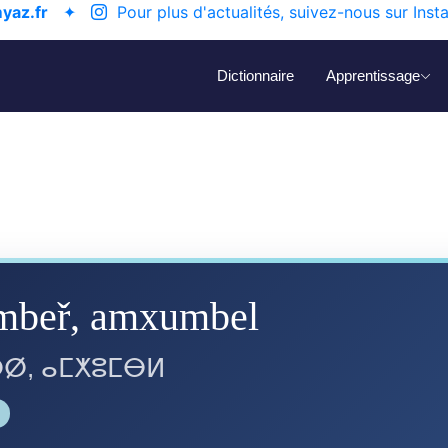
yaz.fr
✦
Pour plus d'actualités, suivez-nous sur Inst
Dictionnaire
Apprentissage
beř, amxumbel
ⵁ, ⴰⵎⵅⵓⵎⴱⵍ