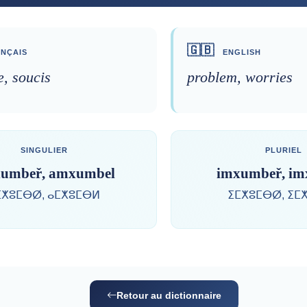
🇬🇧
NÇAIS
ENGLISH
, soucis
problem, worries
SINGULIER
PLURIEL
umbeř, amxumbel
imxumbeř, im
ⵎⵅⵓⵎⴱⵁ, ⴰⵎⵅⵓⵎⴱⵍ
ⵉⵎⵅⵓⵎⴱⵁ, ⵉⵎ
Retour au dictionnaire