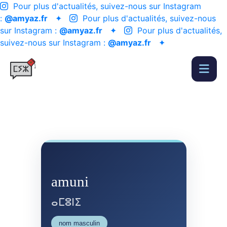
Pour plus d'actualités, suivez-nous sur Instagram
:
@amyaz.fr
✦
Pour plus d'actualités, suivez-nous
sur Instagram :
@amyaz.fr
✦
Pour plus d'actualités,
suivez-nous sur Instagram :
@amyaz.fr
✦
amuni
ⴰⵎⵓⵏⵉ
nom masculin