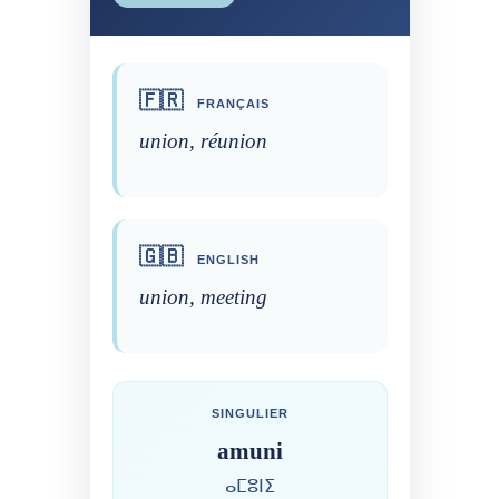
🇫🇷
FRANÇAIS
union, réunion
🇬🇧
ENGLISH
union, meeting
SINGULIER
amuni
ⴰⵎⵓⵏⵉ