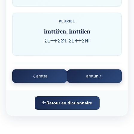
PLURIEL
imttiřen, imttilen
ⵉⵎⵜⵜⵉⵁⵏ, ⵉⵎⵜⵜⵉⵍⵏ
amṭṭa
amtun
Retour au dictionnaire