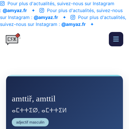
Pour plus d'actualités, suivez-nous sur Instagram
:
@amyaz.fr
✦
Pour plus d'actualités, suivez-nous
sur Instagram :
@amyaz.fr
✦
Pour plus d'actualités,
suivez-nous sur Instagram :
@amyaz.fr
✦
amttiř, amttil
ⴰⵎⵜⵜⵉⵁ, ⴰⵎⵜⵜⵉⵍ
adjectif masculin