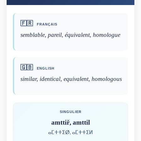
🇫🇷
FRANÇAIS
semblable, pareil, équivalent, homologue
🇬🇧
ENGLISH
similar, identical, equivalent, homologous
SINGULIER
amttiř, amttil
ⴰⵎⵜⵜⵉⵁ, ⴰⵎⵜⵜⵉⵍ