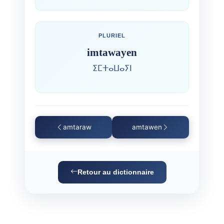
PLURIEL
imtawayen
ⵉⵎⵜⴰⵡⴰⵢⵏ
amtaraw
amtawen
Retour au dictionnaire