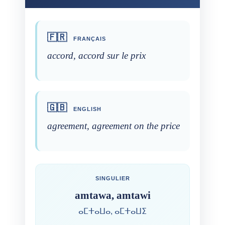
🇫🇷
FRANÇAIS
accord, accord sur le prix
🇬🇧
ENGLISH
agreement, agreement on the price
SINGULIER
amtawa, amtawi
ⴰⵎⵜⴰⵡⴰ, ⴰⵎⵜⴰⵡⵉ