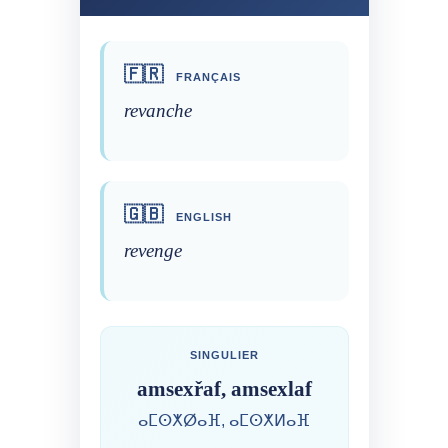
🇫🇷
FRANÇAIS
revanche
🇬🇧
ENGLISH
revenge
SINGULIER
amsexřaf, amsexlaf
ⴰⵎⵙⵅⵁⴰⴼ, ⴰⵎⵙⵅⵍⴰⴼ