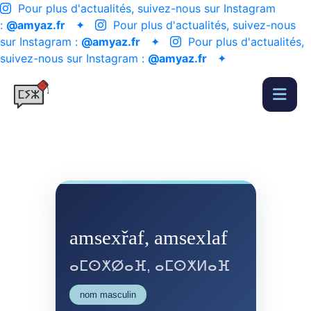
Pour plus d'actualités, suivez-nous sur Instagram
:
@amyaz.fr
✦
Pour plus d'actualités, suivez-nous
sur Instagram :
@amyaz.fr
✦
Pour plus d'actualités,
suivez-nous sur Instagram :
@amyaz.fr
✦
amsexřaf, amsexlaf
ⴰⵎⵙⵅⵁⴰⴼ, ⴰⵎⵙⵅⵍⴰⴼ
nom masculin