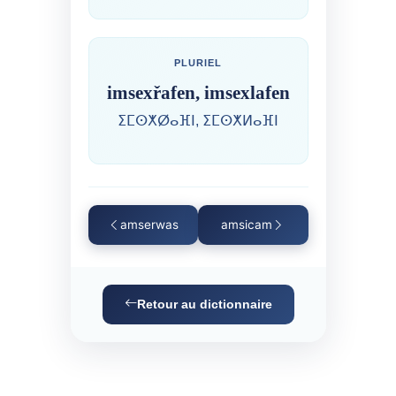
PLURIEL
imsexřafen, imsexlafen
ⵉⵎⵙⵅⵁⴰⴼⵏ, ⵉⵎⵙⵅⵍⴰⴼⵏ
amserwas
amsicam
Retour au dictionnaire