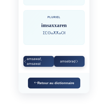
PLURIEL
imsaxxaren
ⵉⵎⵙⴰⵅⵅⴰⵔⵏ
amsawař,
amsebraḍ
amsawal
Retour au dictionnaire