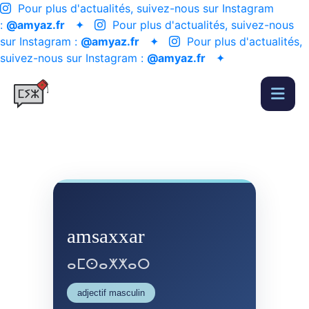
Pour plus d'actualités, suivez-nous sur Instagram
:
@amyaz.fr
✦
Pour plus d'actualités, suivez-nous
sur Instagram :
@amyaz.fr
✦
Pour plus d'actualités,
suivez-nous sur Instagram :
@amyaz.fr
✦
amsaxxar
ⴰⵎⵙⴰⵅⵅⴰⵔ
adjectif masculin