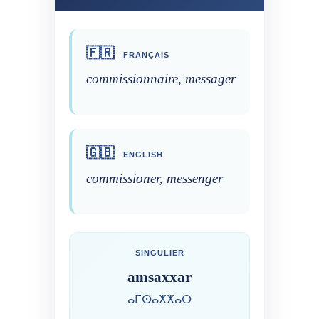
🇫🇷
FRANÇAIS
commissionnaire, messager
🇬🇧
ENGLISH
commissioner, messenger
SINGULIER
amsaxxar
ⴰⵎⵙⴰⵅⵅⴰⵔ