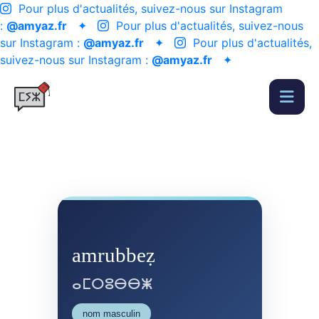
Pour plus d'actualités, suivez-nous sur Instagram
:
@amyaz.fr
✦
Pour plus d'actualités, suivez-nous
sur Instagram :
@amyaz.fr
✦
Pour plus d'actualités,
suivez-nous sur Instagram :
@amyaz.fr
✦
amrubbeẓ
ⴰⵎⵔⵓⴱⴱⵥ
nom masculin