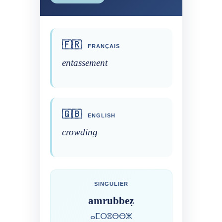
🇫🇷
FRANÇAIS
entassement
🇬🇧
ENGLISH
crowding
SINGULIER
amrubbeẓ
ⴰⵎⵔⵓⴱⴱⵥ