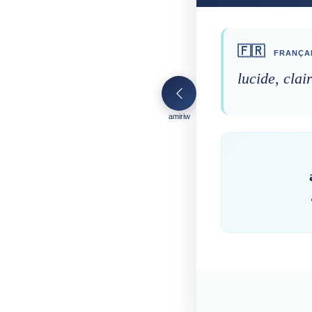
🇫🇷
FRANÇA
lucide, clai
amiriw