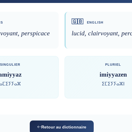
🇬🇧
IS
ENGLISH
rvoyant, perspicace
lucid, clairvoyant, per
SINGULIER
PLURIEL
amiyyaz
imiyyazen
ⴰⵎⵉⵢⵢⴰⵣ
ⵉⵎⵉⵢⵢⴰⵣⵏ
Retour au dictionnaire