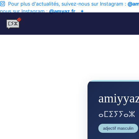
Pour plus d'actualités, suivez-nous sur Instagram :
@am
nous sur Instagram :
@amyaz.fr
✦
amiyya
ⴰⵎⵉⵢⵢⴰⵣ
adjectif masculin