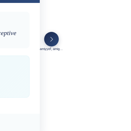
ceptive
amiyyeř, amiggel