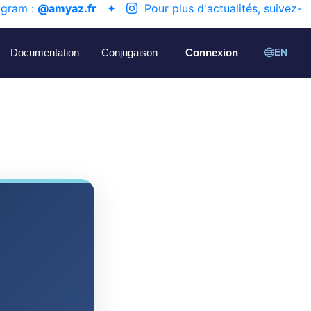
agram :
@amyaz.fr
✦
Pour plus d'actualités, suivez-
Documentation
Conjugaison
Connexion
EN